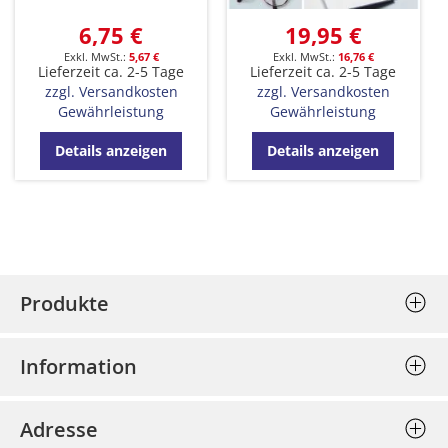
6,75 €
19,95 €
5,67 €
16,76 €
Lieferzeit ca. 2-5 Tage
Lieferzeit ca. 2-5 Tage
zzgl. Versandkosten
zzgl. Versandkosten
Gewährleistung
Gewährleistung
Details anzeigen
Details anzeigen
Produkte
Stempel (Selbstfärber)
Information
Textplatten einzeln
Allgemeine Geschäftsbedingungen
Holzstempel
Adresse
Datenschutz
Prägepressen