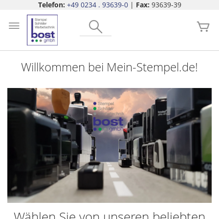
Telefon:
+49 0234 . 93639-0
|
Fax:
93639-39
Zum
Search
Inhalt
Me
springen
Willkommen bei Mein-Stempel.de!
Wählen Sie von unseren beliebten