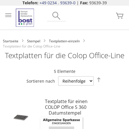
Telefon:
+49 0234 . 93639-0
|
Fax:
93639-39
Zum
Search
Inhalt
Me
springen
Startseite
Stempel
Textplatten-einzeln
Textplatten für die Colop Office-Line
Textplatten für die Colop Office-Line
5
Elemente
Absteigend
Sortieren nach
sortieren
Textplatte für einen
COLOP Office S 360
Datumstempel