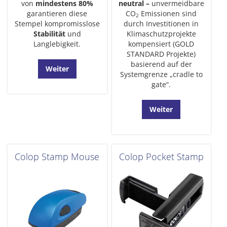
von
mindestens 80%
neutral –
unvermeidbare
garantieren diese
CO
Emissionen sind
2
Stempel kompromisslose
durch Investitionen in
Stabilität
und
Klimaschutzprojekte
Langlebigkeit.
kompensiert (GOLD
STANDARD Projekte)
basierend auf der
Weiter
Systemgrenze „cradle to
gate“.
Weiter
Colop Stamp Mouse
Colop Pocket Stamp