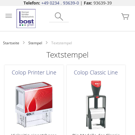
Telefon:
+49 0234 . 93639-0
|
Fax:
93639-39
Zum
Search
Inhalt
Me
springen
Startseite
Stempel
Textstempel
Textstempel
Colop Printer Line
Colop Classic Line