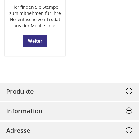
Hier finden Sie Stempel
zum mitnehmen für Ihre
Hosentasche von Trodat
aus der Mobile linie.
Weiter
Produkte
Stempel (Selbstfärber)
Information
Textplatten einzeln
Allgemeine Geschäftsbedingungen
Holzstempel
Adresse
Datenschutz
Prägepressen