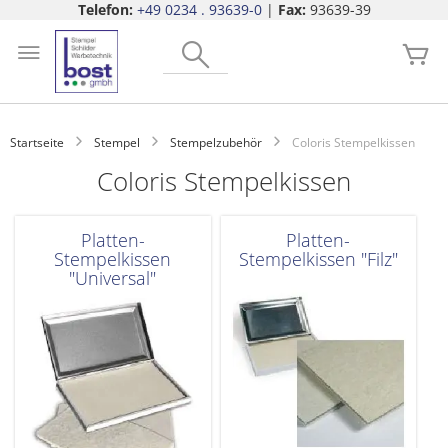
Telefon:
+49 0234 . 93639-0
|
Fax:
93639-39
Zum
Search
Inhalt
Me
springen
Startseite
Stempel
Stempelzubehör
Coloris Stempelkissen
Coloris Stempelkissen
Platten-
Platten-
Stempelkissen
Stempelkissen "Filz"
"Universal"