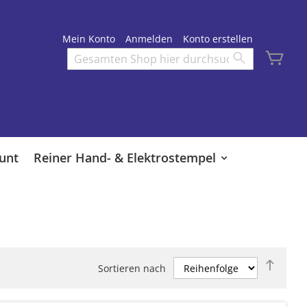
Mein Konto
Anmelden
Konto erstellen
Mei
Search
Search
unt
Reiner Hand- & Elektrostempel
Abste
Sortieren nach
sortie