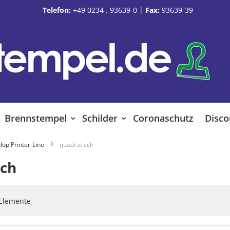
Telefon:
+49 0234 . 93639-0
|
Fax:
93639-39
Brennstempel
Schilder
Coronaschutz
Disco
lop Printer-Line
quadratisch
sch
Elemente