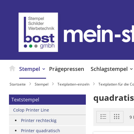
Zum
Inhalt
springen
Stempel
Prägepressen
Schlagstempel
Startseite
Stempel
Textplatten-einzeln
Textplatten für die Co
quadrati
Textstempel
Colop Printer Line
Anzeigen
Liste
Liste
9
als
Printer rechteckig
Printer quadratisch