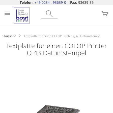
Telefon:
+49 0234 . 93639-0
|
Fax:
93639-39
Zum
Search
Inhalt
Me
springen
Startseite
Textplatte für einen COLOP Printer Q 43 Datumstempel
Textplatte für einen COLOP Printer
Q 43 Datumstempel
Zum
Ende
der
Bildgalerie
springen