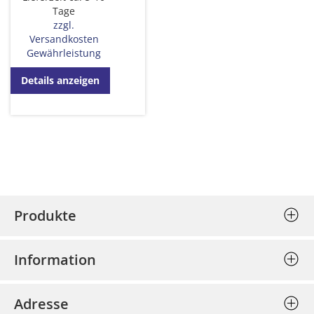
Tage
zzgl.
Versandkosten
Gewährleistung
Details anzeigen
Produkte
Stempel (Selbstfärber)
Information
Textplatten einzeln
Allgemeine Geschäftsbedingungen
Holzstempel
Adresse
Datenschutz
Prägepressen