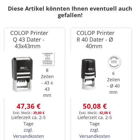
Diese Artikel könnten Ihnen eventuell auch
gefallen!
COLOP Printer
COLOP Printer
Q 43 Dater -
R 40 Dater - Ø
43x43mm
40mm
8
6
Zeilen
Zeilen
43 x
Ø 40
43
mm
mm
47,36 €
50,08 €
39,80 €
42,08 €
Lieferzeit ca. 2-5
Lieferzeit ca. 2-5
Tage
Tage
zzgl.
zzgl.
Versandkosten
Versandkosten