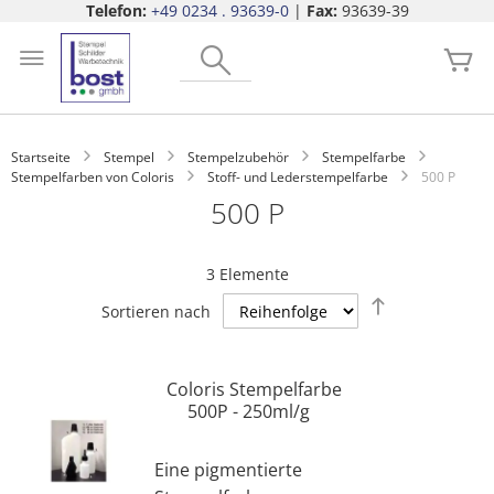
Telefon:
+49 0234 . 93639-0
|
Fax:
93639-39
Zum
Search
Inhalt
Me
springen
Startseite
Stempel
Stempelzubehör
Stempelfarbe
Stempelfarben von Coloris
Stoff- und Lederstempelfarbe
500 P
500 P
3
Elemente
Absteigend
Sortieren nach
sortieren
Coloris Stempelfarbe
500P - 250ml/g
Eine pigmentierte