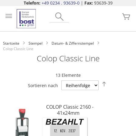
Telefon:
+49 0234 . 93639-0
|
Fax:
93639-39
Zum
Search
Inhalt
Me
springen
Startseite
Stempel
Datum- & Ziffernstempel
Colop Classic Line
Colop Classic Line
13
Elemente
Absteigend
Sortieren nach
sortieren
COLOP Classic 2160 -
41x24mm