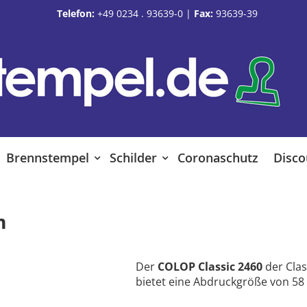
Telefon:
+49 0234 . 93639-0
|
Fax:
93639-39
Brennstempel
Schilder
Coronaschutz
Disco
m
Der
COLOP Classic 2460
der Clas
bietet eine Abdruckgröße von 58