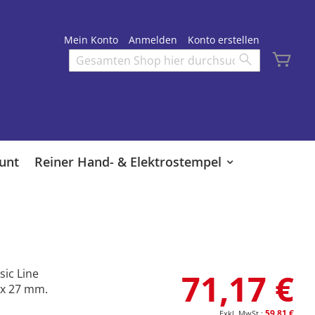
Mein Konto
Anmelden
Konto erstellen
Mei
Search
Search
unt
Reiner Hand- & Elektrostempel
sic Line
71,17 €
 x 27 mm.
59,81 €