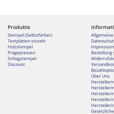
Produkte
Informat
Stempel (Selbstfärber)
Allgemeine
Textplatten einzeln
Datenschut
Holzstempel
Impressum
Prägepressen
Bestellung 
Schlagstempel
Widerrufsb
Discount
Versandkos
Bezahlopti
Über Uns
Hersteller
Hersteller
Hersteller
Herstelleri
Hersteller
Gesetzlich