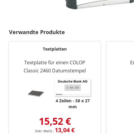
Zum
Anfang
der
Verwandte Produkte
Bildgalerie
springen
Textplatten
Textplatte für einen COLOP
E
Classic 2460 Datumstempel
4 Zeilen
58 x 27
mm
15,52 €
13,04 €