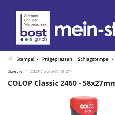
Zum
Inhalt
springen
Stempel
Prägepressen
Schlagstempel
Startseite
COLOP Classic 2460 - 58x27mm
COLOP Classic 2460 - 58x27m
Zum
Ende
der
Bildgalerie
springen