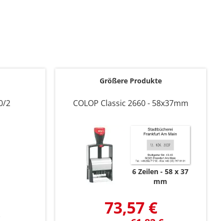
Größere Produkte
0/2
COLOP Classic 2660 - 58x37mm
6 Zeilen
58 x 37
mm
73,57 €
e