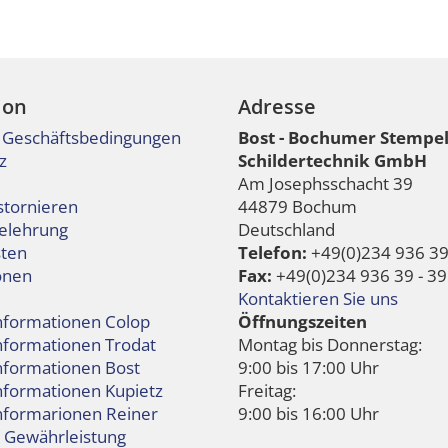
ion
Adresse
 Geschäftsbedingungen
Bost - Bochumer Stempe
z
Schildertechnik GmbH
Am Josephsschacht 39
stornieren
44879 Bochum
elehrung
Deutschland
ten
Telefon:
+49(0)234 936 39 
onen
Fax:
+49(0)234 936 39 - 39
Kontaktieren Sie uns
informationen Colop
Öffnungszeiten
informationen Trodat
Montag bis Donnerstag:
informationen Bost
9:00 bis 17:00 Uhr
nformationen Kupietz
Freitag:
informarionen Reiner
9:00 bis 16:00 Uhr
e Gewährleistung