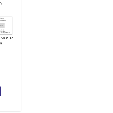
 -
58 x 37
m