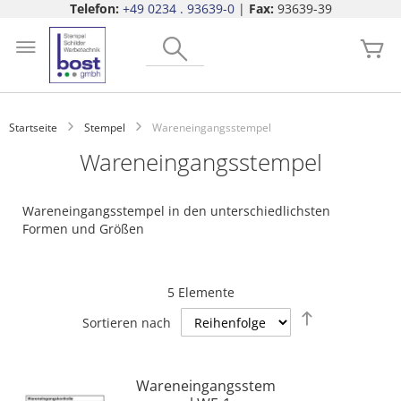
Telefon:
+49 0234 . 93639-0
|
Fax:
93639-39
Zum
Search
Inhalt
Me
springen
Startseite
Stempel
Wareneingangsstempel
Wareneingangsstempel
Wareneingangsstempel in den unterschiedlichsten
Formen und Größen
5
Elemente
Absteigend
Sortieren nach
sortieren
Wareneingangsstem