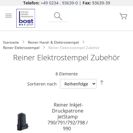
Telefon:
+49 0234 . 93639-0
|
Fax:
93639-39
Zum
Search
Inhalt
Me
springen
Startseite
Reiner Hand- & Elektrostempel
Reiner Elektrostempel
Reiner Elektrostempel Zubehör
Reiner Elektrostempel Zubehör
8
Elemente
Absteigend
Sortieren nach
sortieren
Reiner Inkjet-
Druckpatrone
JetStamp
790/791/792/798 /
990