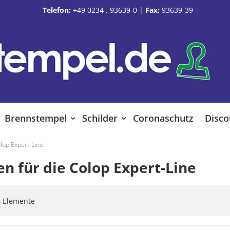
Telefon:
+49 0234 . 93639-0
|
Fax:
93639-39
Brennstempel
Schilder
Coronaschutz
Disco
olop Expert-Line
en für die Colop Expert-Line
6
Elemente