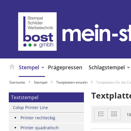
Zum
Inhalt
springen
Stempel
Prägepressen
Schlagstempel
Startseite
Stempel
Textplatten-einzeln
Textplatten für die C
Textplatt
Textstempel
Colop Printer Line
Anzeigen
Liste
Liste
1
als
Printer rechteckig
Printer quadratisch