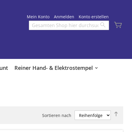
Mein Konto
Anmelden
Konto erstellen
Mei
Search
Search
unt
Reiner Hand- & Elektrostempel
Abste
Sortieren nach
sortie