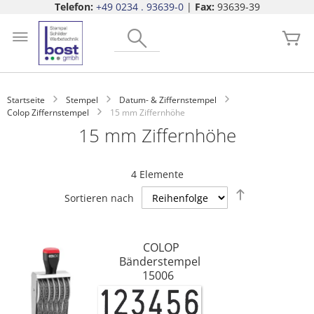
Telefon:
+49 0234 . 93639-0
|
Fax:
93639-39
Zum
Search
Inhalt
Me
springen
Startseite
Stempel
Datum- & Ziffernstempel
Colop Ziffernstempel
15 mm Ziffernhöhe
15 mm Ziffernhöhe
4
Elemente
Absteigend
Sortieren nach
sortieren
COLOP
Bänderstempel
15006