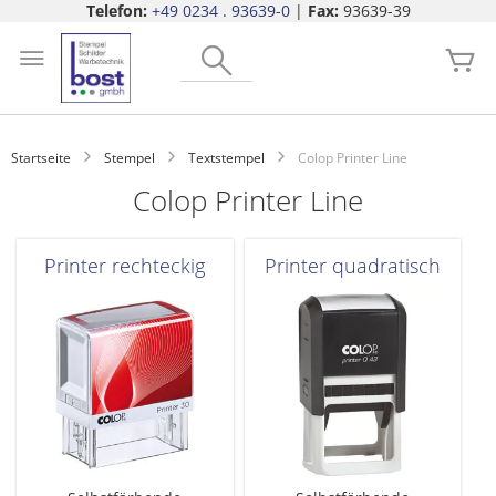
Telefon:
+49 0234 . 93639-0
|
Fax:
93639-39
Zum
Search
Inhalt
Me
springen
Startseite
Stempel
Textstempel
Colop Printer Line
Colop Printer Line
Printer rechteckig
Printer quadratisch