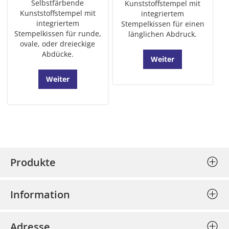
Selbstfärbende
Kunststoffstempel mit
Kunststoffstempel mit
integriertem
integriertem
Stempelkissen für einen
Stempelkissen für runde,
länglichen Abdruck.
ovale, oder dreieckige
Abdücke.
Weiter
Weiter
Produkte
Stempel (Selbstfärber)
Information
Textplatten einzeln
Allgemeine Geschäftsbedingungen
Holzstempel
Adresse