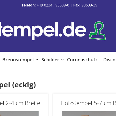
Telefon:
+49 0234 . 93639-0
|
Fax:
93639-39
Brennstempel
Schilder
Coronaschutz
Disco
el (eckig)
l 2-4 cm Breite
Holzstempel 5-7 cm B