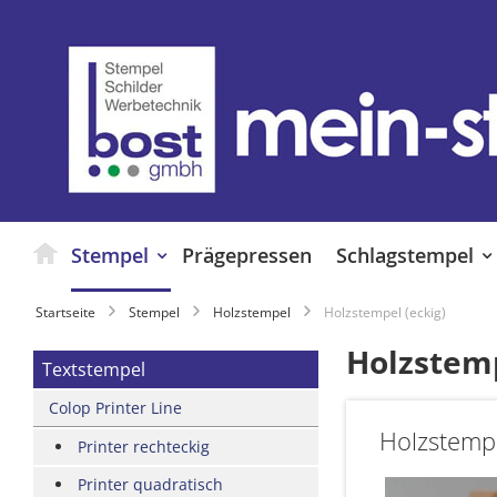
Zum
Inhalt
springen
Stempel
Prägepressen
Schlagstempel
Startseite
Stempel
Holzstempel
Holzstempel (eckig)
Holzstemp
Textstempel
Colop Printer Line
Holzstempe
Printer rechteckig
Printer quadratisch