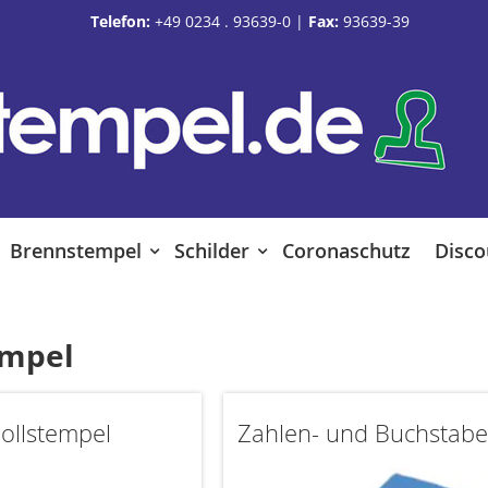
Telefon:
+49 0234 . 93639-0
|
Fax:
93639-39
Brennstempel
Schilder
Coronaschutz
Disco
empel
ollstempel
Zahlen- und Buchstabe