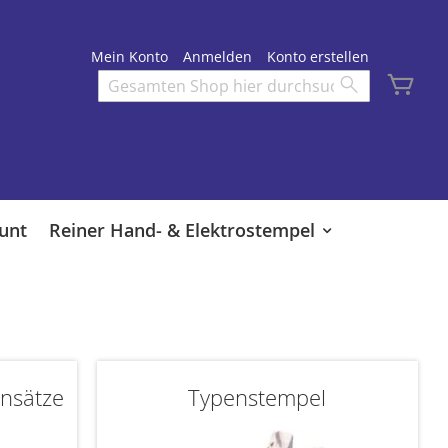
Mein Konto
Anmelden
Konto erstellen
Mei
Search
Search
unt
Reiner Hand- & Elektrostempel
nsätze
Typenstempel