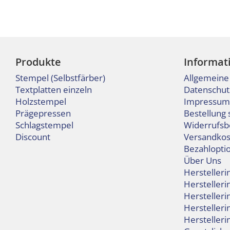
Produkte
Informat
Stempel (Selbstfärber)
Allgemeine
Textplatten einzeln
Datenschut
Holzstempel
Impressum
Prägepressen
Bestellung 
Schlagstempel
Widerrufsb
Discount
Versandkos
Bezahlopti
Über Uns
Hersteller
Hersteller
Hersteller
Herstelleri
Hersteller