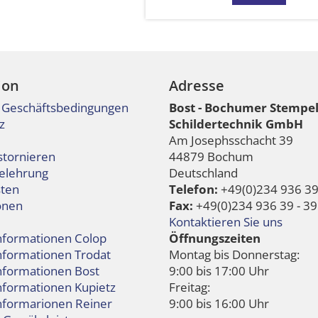
ion
Adresse
 Geschäftsbedingungen
Bost - Bochumer Stempe
z
Schildertechnik GmbH
Am Josephsschacht 39
stornieren
44879 Bochum
elehrung
Deutschland
ten
Telefon:
+49(0)234 936 39 
onen
Fax:
+49(0)234 936 39 - 39
Kontaktieren Sie uns
informationen Colop
Öffnungszeiten
informationen Trodat
Montag bis Donnerstag:
informationen Bost
9:00 bis 17:00 Uhr
nformationen Kupietz
Freitag:
informarionen Reiner
9:00 bis 16:00 Uhr