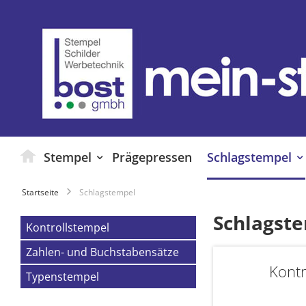
Zum
Inhalt
springen
Stempel
Prägepressen
Schlagstempel
Startseite
Schlagstempel
Schlagst
Kontrollstempel
Zahlen- und Buchstabensätze
Kontr
Typenstempel