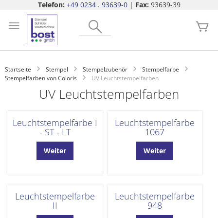
Telefon:
+49 0234 . 93639-0
|
Fax:
93639-39
Zum
Search
Inhalt
Me
springen
Startseite
Stempel
Stempelzubehör
Stempelfarbe
Stempelfarben von Coloris
UV Leuchtstempelfarben
UV Leuchtstempelfarben
Leuchtstempelfarbe I
Leuchtstempelfarbe
- ST - LT
1067
Weiter
Weiter
Leuchtstempelfarbe
Leuchtstempelfarbe
II
948