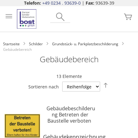
Telefon:
+49 0234 . 93639-0
|
Fax:
93639-39
Zum
Search
Inhalt
Me
springen
Startseite
Schilder
Grundstück- u. Parkplatzbeschilderung
Gebäudebereich
Gebäudebereich
13
Elemente
Absteigend
Sortieren nach
sortieren
Gebäudebeschilderu
ng Betreten der
Baustelle verboten
Gebäudekennzeichnung