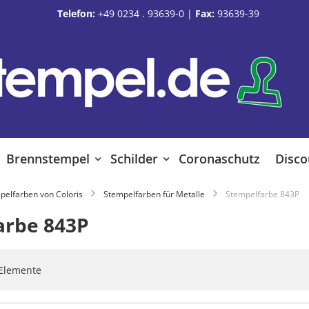
Telefon:
+49 0234 . 93639-0
|
Fax:
93639-39
Brennstempel
Schilder
Coronaschutz
Disco
pelfarben von Coloris
Stempelfarben für Metalle
Stempelfarbe 843P
arbe 843P
Elemente