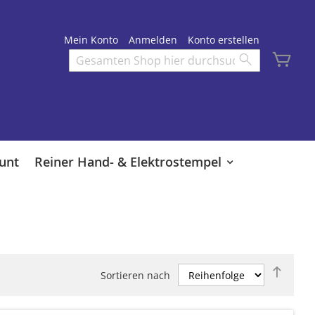
Mein Konto
Anmelden
Konto erstellen
Mei
Search
Search
unt
Reiner Hand- & Elektrostempel
Abste
Sortieren nach
sortie