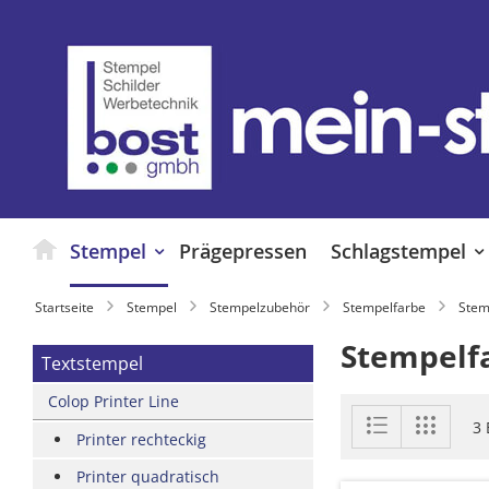
Zum
Inhalt
springen
Stempel
Prägepressen
Schlagstempel
Startseite
Stempel
Stempelzubehör
Stempelfarbe
Stem
Stempelf
Textstempel
Colop Printer Line
Anzeigen
Liste
Liste
3
als
Printer rechteckig
Printer quadratisch