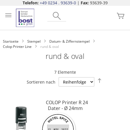
Telefon:
+49 0234 . 93639-0
|
Fax:
93639-39
Zum
Search
Inhalt
Me
springen
Startseite
Stempel
Datum- & Ziffernstempel
Colop Printer Line
rund & oval
rund & oval
7
Elemente
Absteigend
Sortieren nach
sortieren
COLOP Printer R 24
Dater - Ø 24mm