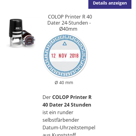
Details anzeigen
COLOP Printer R 40
Dater 24-Stunden -
Ø40mm
Ø 40 mm
Der
COLOP Printer R
40 Dater 24 Stunden
ist ein runder
selbstfärbender
Datum-Uhrzeitstempel
aus Kunststoff.