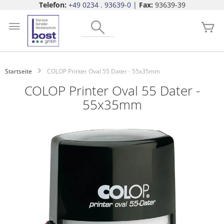
Telefon:
+49 0234 . 93639-0
|
Fax:
93639-39
Zum
Search
Inhalt
Me
springen
Startseite
COLOP Printer Oval 55 Dater - 55x35mm
COLOP Printer Oval 55 Dater -
55x35mm
Zum
Ende
der
Bildgalerie
springen