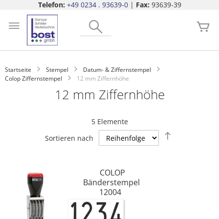
Telefon:
+49 0234 . 93639-0
|
Fax:
93639-39
Zum
Search
Inhalt
Me
springen
Startseite
Stempel
Datum- & Ziffernstempel
Colop Ziffernstempel
12 mm Ziffernhöhe
12 mm Ziffernhöhe
5
Elemente
Absteigend
Sortieren nach
sortieren
COLOP
Bänderstempel
12004