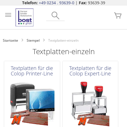
Telefon:
+49 0234 . 93639-0
|
Fax:
93639-39
Zum
Search
Inhalt
Me
springen
Startseite
Stempel
Textplatten-einzeln
Textplatten-einzeln
Textplatten für die
Textplatten für die
Colop Printer-Line
Colop Expert-Line