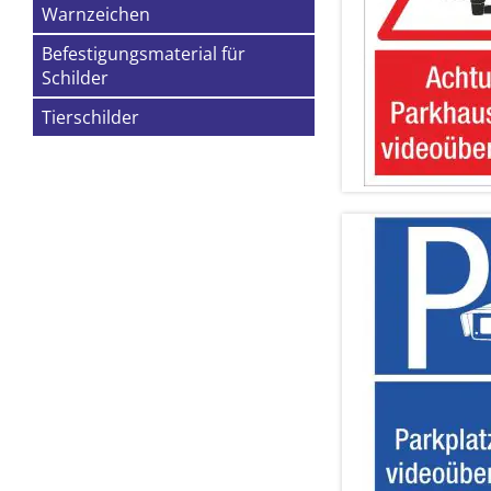
Warnzeichen
Befestigungsmaterial für
Schilder
Tierschilder