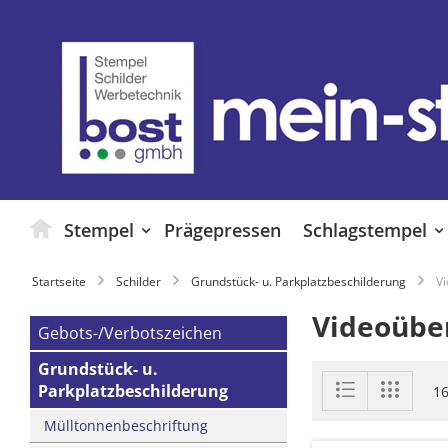
Zum
Inhalt
springen
Stempel
Prägepressen
Schlagstempel
Startseite
Schilder
Grundstück- u. Parkplatzbeschilderung
V
Videoübe
Gebots-/Verbotszeichen
Grundstück- u.
Anzeigen
Liste
Liste
Parkplatzbeschilderung
1
als
Mülltonnenbeschriftung