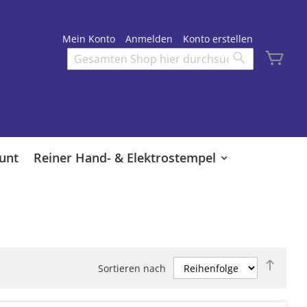
Mein Konto
Anmelden
Konto erstellen
Mei
Search
Search
unt
Reiner Hand- & Elektrostempel
Abste
Sortieren nach
sortie