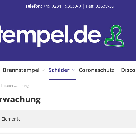
Telefon:
+49 0234 . 93639-0
|
Fax:
93639-39
Brennstempel
Schilder
Coronaschutz
Disco
ideoüberwachung
rwachung
6
Elemente