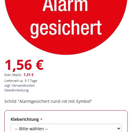
Zum
1,56 €
Anfang
der
Bildgalerie
1,31 €
springen
Lieferzeit ca. 3-7 Tage
zzgl. Versandkosten
Gewährleistung
Schild "Alarmgesichert rund rot mit Symbol"
Kleberichtung