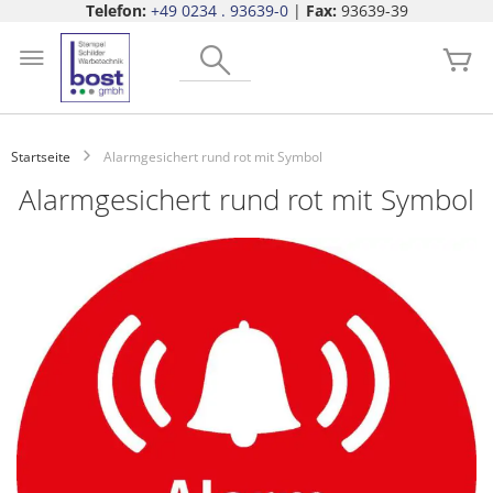
Telefon:
+49 0234 . 93639-0
|
Fax:
93639-39
Zum
Search
Inhalt
Me
springen
Startseite
Alarmgesichert rund rot mit Symbol
Alarmgesichert rund rot mit Symbol
Zum
Ende
der
Bildgalerie
springen