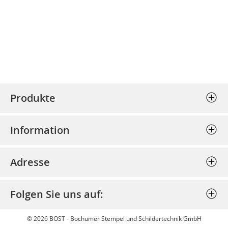
Produkte
Stempel (Selbstfärber)
Information
Textplatten einzeln
Allgemeine Geschäftsbedingungen
Holzstempel
Adresse
Datenschutz
Prägepressen
Bost - Bochumer Stempel und
Impressum
Schlagstempel
Folgen Sie uns auf:
Schildertechnik GmbH
Bestellung stornieren
Discount
Am Josephsschacht 39
Widerrufsbelehrung
© 2026 BOST - Bochumer Stempel und Schildertechnik GmbH