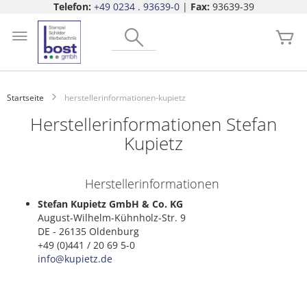
Telefon:
+49 0234 . 93639-0
|
Fax:
93639-39
Zum
Search
Inhalt
Me
springen
Startseite
herstellerinformationen-kupietz
Herstellerinformationen Stefan
Kupietz
Herstellerinformationen
Stefan Kupietz GmbH & Co. KG
August-Wilhelm-Kühnholz-Str. 9
DE - 26135 Oldenburg
+49 (0)441 / 20 69 5-0
info@kupietz.de