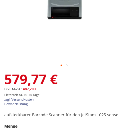
Zum
579,77 €
Anfang
der
Bildgalerie
487,20 €
springen
Lieferzeit ca. 10-14 Tage
zzgl. Versandkosten
Gewährleistung
aufsteckbarer Barcode Scanner für den JetStam 1025 sense
Menge