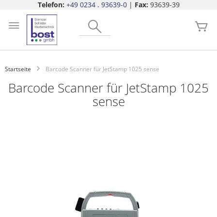
Telefon:
+49 0234 . 93639-0
|
Fax:
93639-39
Zum
Search
Inhalt
Me
springen
Startseite
Barcode Scanner für JetStamp 1025 sense
Barcode Scanner für JetStamp 1025
sense
Zum
Ende
der
Bildgalerie
springen