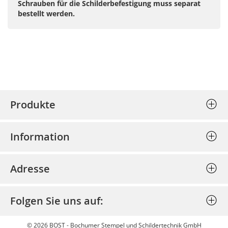
Schrauben für die Schilderbefestigung muss separat
bestellt werden.
Produkte
Stempel (Selbstfärber)
Information
Textplatten einzeln
Allgemeine Geschäftsbedingungen
Holzstempel
Adresse
Datenschutz
Prägepressen
Bost - Bochumer Stempel und
Impressum
Schlagstempel
Folgen Sie uns auf:
Schildertechnik GmbH
Bestellung stornieren
Discount
Am Josephsschacht 39
Widerrufsbelehrung
© 2026 BOST - Bochumer Stempel und Schildertechnik GmbH