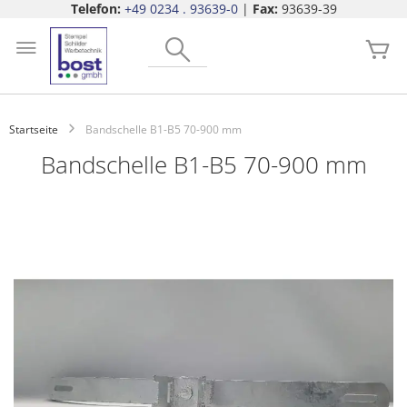
Telefon:
+49 0234 . 93639-0
|
Fax:
93639-39
Zum
Search
Inhalt
Me
springen
Startseite
Bandschelle B1-B5 70-900 mm
Bandschelle B1-B5 70-900 mm
Zum
Ende
der
Bildgalerie
springen