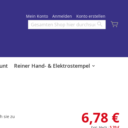
Mein Konto
Anmelden
Konto erstellen
Mei
Search
Search
unt
Reiner Hand- & Elektrostempel
6,78 €
h sie zu
5,70 €