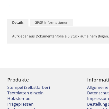
Zum
Anfang
Details
GPSR Informationen
der
Bildgalerie
springen
Aufkleber aus Dokumentenfolie a 5 Stück auf einem Bogen. 
Produkte
Informat
Stempel (Selbstfärber)
Allgemeine
Textplatten einzeln
Datenschut
Holzstempel
Impressum
Prägepressen
Bestellung 