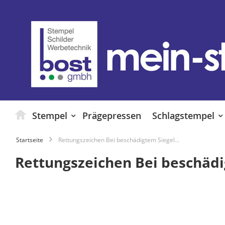
Zum
Inhalt
springen
Stempel
Prägepressen
Schlagstempel
Startseite
Rettungszeichen Bei beschädigtem Siegel...
Rettungszeichen Bei beschädig
Zum
Ende
der
Bildgalerie
springen