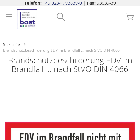
Telefon:
+49 0234 . 93639-0
|
Fax:
93639-39
Zum
Search
Inhalt
Me
springen
Startseite
Brandschutzbeschilderung EDV im Brandfall ... nach StVO DIN 4066
Brandschutzbeschilderung EDV im
Brandfall ... nach StVO DIN 4066
Zum
Ende
der
Bildgalerie
springen