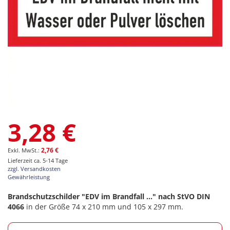
Zum
3,28 €
Anfang
der
Bildgalerie
2,76 €
springen
Lieferzeit ca. 5-14 Tage
zzgl. Versandkosten
Gewährleistung
Brandschutzschilder "EDV im Brandfall ..." nach StVO DIN
4066
in der Größe 74 x 210 mm und 105 x 297 mm.