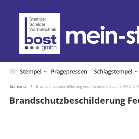
Zum
Inhalt
springen
Stempel
Prägepressen
Schlagstempel
Startseite
Brandschutzbeschilderung Feuerschutztür nach StVO DIN 
Brandschutzbeschilderung Fe
Zum
Ende
der
Bildgalerie
springen