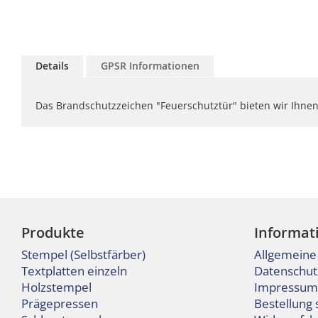
Zum
Anfang
Details
GPSR Informationen
der
Bildgalerie
springen
Das Brandschutzzeichen "Feuerschutztür" bieten wir Ihnen
Produkte
Informat
Stempel (Selbstfärber)
Allgemeine
Textplatten einzeln
Datenschut
Holzstempel
Impressum
Prägepressen
Bestellung 