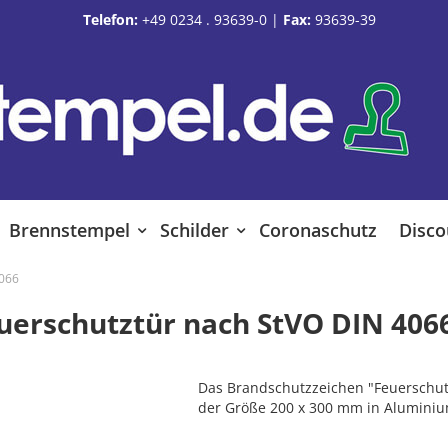
Telefon:
+49 0234 . 93639-0
|
Fax:
93639-39
Brennstempel
Schilder
Coronaschutz
Disco
4066
uerschutztür nach StVO DIN 406
Das Brandschutzzeichen "Feuerschutz
der Größe 200 x 300 mm in Aluminiu