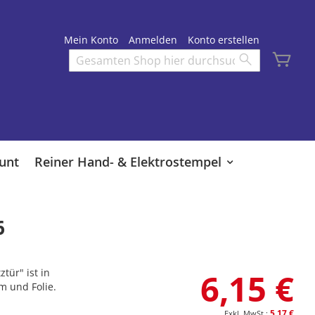
Mein Konto
Anmelden
Konto erstellen
Mei
Search
Search
unt
Reiner Hand- & Elektrostempel
6
tür" ist in
6,15 €
m und Folie.
5,17 €