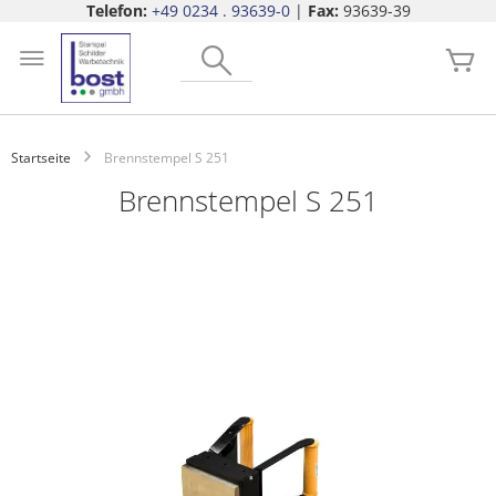
Telefon:
+49 0234 . 93639-0
|
Fax:
93639-39
Zum
Search
Inhalt
Me
springen
Startseite
Brennstempel S 251
Brennstempel S 251
Zum
Ende
der
Bildgalerie
springen