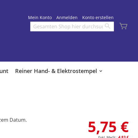
Mein Konto
Anmelden
Konto erstellen
Mei
Search
Search
unt
Reiner Hand- & Elektrostempel
rzem Datum.
5,75 €
4,83 €