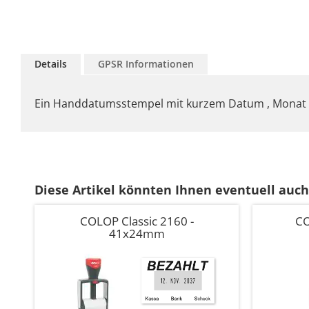
Zum
Anfang
Details
GPSR Informationen
der
Bildgalerie
springen
Ein Handdatumsstempel mit kurzem Datum , Monat i
Diese Artikel könnten Ihnen eventuell auch
COLOP Classic 2160 -
CO
41x24mm