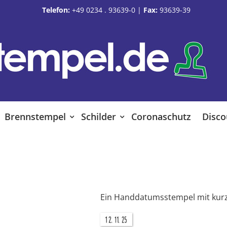
Telefon:
+49 0234 . 93639-0
|
Fax:
93639-39
Brennstempel
Schilder
Coronaschutz
Disco
Ein Handdatumsstempel mit ku