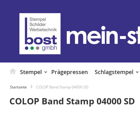
Zum
Inhalt
springen
Stempel
Prägepressen
Schlagstempel
Startseite
COLOP Band Stamp 04000 SD
COLOP Band Stamp 04000 SD
Zum
Ende
der
Bildgalerie
springen