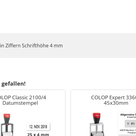
n Ziffern Schrifthöhe 4 mm
 gefallen!
LOP Classic 2100/4
COLOP Expert 3360
Datumstempel
45x30mm
25 x 4 mm