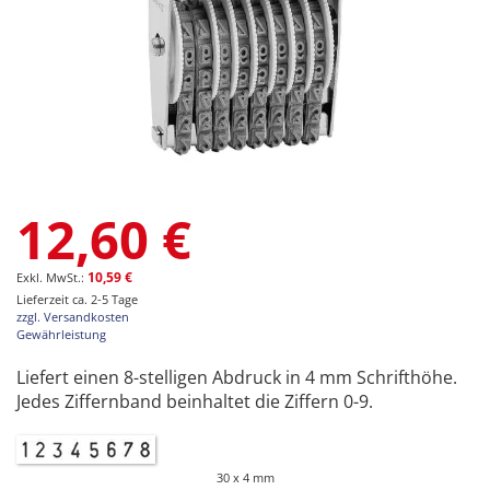
Zum
12,60 €
Anfang
der
Bildgalerie
10,59 €
springen
Lieferzeit ca. 2-5 Tage
zzgl. Versandkosten
Gewährleistung
Liefert einen 8-stelligen Abdruck in 4 mm Schrifthöhe.
Jedes Ziffernband beinhaltet die Ziffern 0-9.
30 x 4 mm