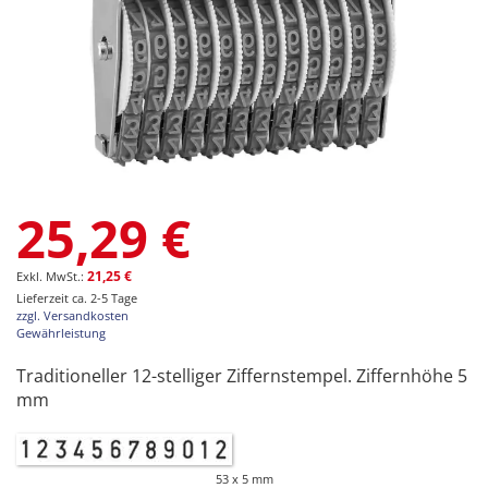
Zum
25,29 €
Anfang
der
Bildgalerie
21,25 €
springen
Lieferzeit ca. 2-5 Tage
zzgl. Versandkosten
Gewährleistung
Traditioneller 12-stelliger Ziffernstempel. Ziffernhöhe 5
mm
53 x 5 mm