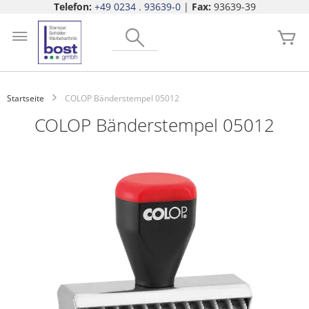
Telefon:
+49 0234 . 93639-0
|
Fax:
93639-39
Zum
Search
Inhalt
Me
springen
Startseite
COLOP Bänderstempel 05012
COLOP Bänderstempel 05012
Zum
Ende
der
Bildgalerie
springen