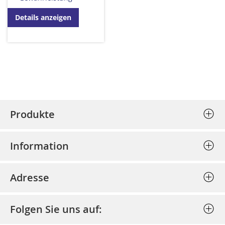
Details anzeigen
Produkte
Stempel (Selbstfärber)
Information
Textplatten einzeln
Allgemeine Geschäftsbedingungen
Holzstempel
Adresse
Datenschutz
Prägepressen
Bost - Bochumer Stempel und
Impressum
Schlagstempel
Folgen Sie uns auf:
Schildertechnik GmbH
Bestellung stornieren
Discount