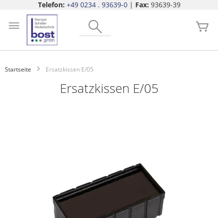
Telefon:
+49 0234 . 93639-0
|
Fax:
93639-39
Zum
Search
Inhalt
Me
springen
Startseite
Ersatzkissen E/05
Ersatzkissen E/05
Zum
Ende
der
Bildgalerie
springen