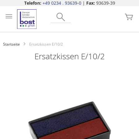
Telefon:
+49 0234 . 93639-0
|
Fax:
93639-39
Zum
Search
Inhalt
Me
springen
Startseite
Ersatzkissen E/10/2
Ersatzkissen E/10/2
Zum
Ende
der
Bildgalerie
springen