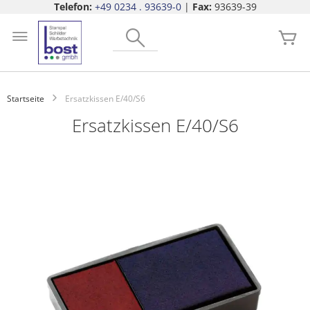
Telefon:
+49 0234 . 93639-0
|
Fax:
93639-39
Zum
Search
Inhalt
Me
springen
Startseite
Ersatzkissen E/40/S6
Ersatzkissen E/40/S6
Zum
Ende
der
Bildgalerie
springen