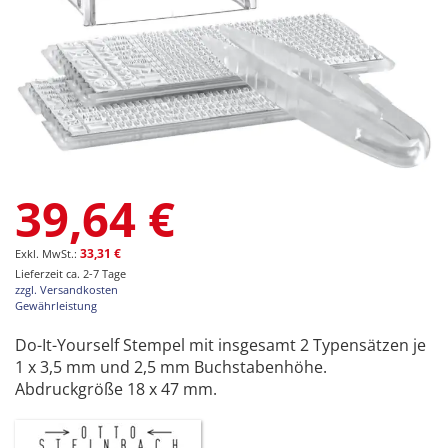
Zum
39,64 €
Anfang
der
Bildgalerie
33,31 €
springen
Lieferzeit ca. 2-7 Tage
zzgl. Versandkosten
Gewährleistung
Do-It-Yourself Stempel mit insgesamt 2 Typensätzen je
1 x 3,5 mm und 2,5 mm Buchstabenhöhe.
Abdruckgröße 18 x 47 mm.