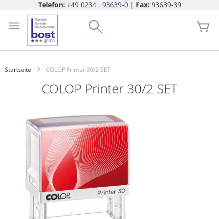
Telefon:
+49 0234 . 93639-0
|
Fax:
93639-39
Zum
Search
Inhalt
Me
springen
Startseite
COLOP Printer 30/2 SET
COLOP Printer 30/2 SET
Zum
Ende
der
Bildgalerie
springen