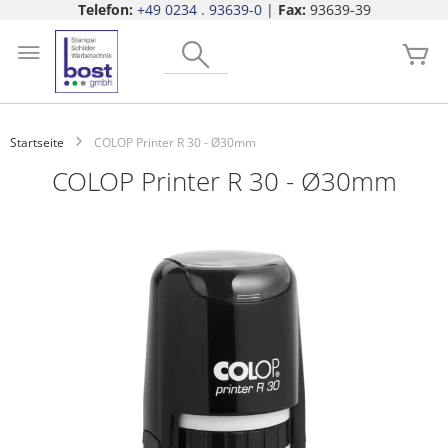
Telefon:
+49 0234 . 93639-0
|
Fax:
93639-39
Zum
Search
Inhalt
Me
springen
Startseite
COLOP Printer R 30 - Ø30mm
COLOP Printer R 30 - Ø30mm
Zum
Ende
der
Bildgalerie
springen