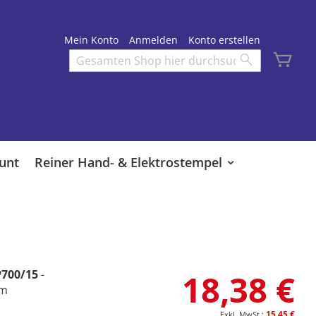
Mein Konto
Anmelden
Konto erstellen
Mei
Search
Search
unt
Reiner Hand- & Elektrostempel
700/15
-
18,38 €
mm
15,45 €