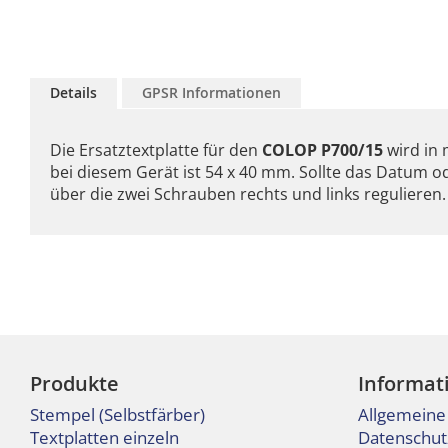
Zum
Anfang
Details
GPSR Informationen
der
Bildgalerie
springen
Die Ersatztextplatte für den
COLOP P700/15
wird in
bei diesem Gerät ist 54 x 40 mm. Sollte das Datum o
über die zwei Schrauben rechts und links regulieren.
Produkte
Informat
Stempel (Selbstfärber)
Allgemeine
Textplatten einzeln
Datenschut