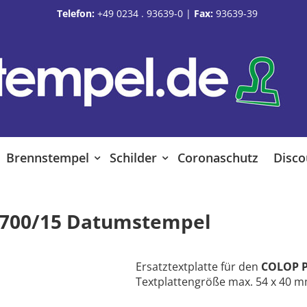
Telefon:
+49 0234 . 93639-0
|
Fax:
93639-39
Brennstempel
Schilder
Coronaschutz
Disco
P 700/15 Datumstempel
Ersatztextplatte für den
COLOP P
Textplattengröße max. 54 x 40 