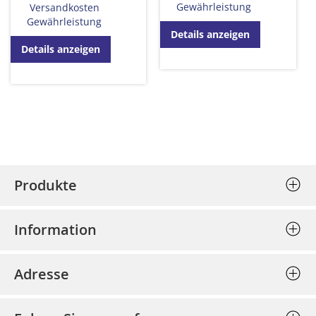
Gewährleistung
Versandkosten
Gewährleistung
Details anzeigen
Details anzeigen
Produkte
Stempel (Selbstfärber)
Information
Textplatten einzeln
Allgemeine Geschäftsbedingungen
Holzstempel
Adresse
Datenschutz
Prägepressen
Bost - Bochumer Stempel und
Impressum
Schlagstempel