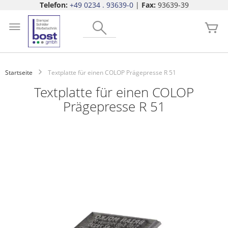
Telefon:
+49 0234 . 93639-0
|
Fax:
93639-39
Zum
Search
Inhalt
Me
springen
Startseite
Textplatte für einen COLOP Prägepresse R 51
Textplatte für einen COLOP
Prägepresse R 51
Zum
Ende
der
Bildgalerie
springen