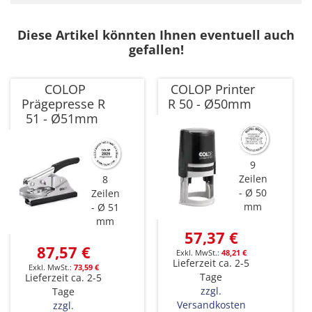
Diese Artikel könnten Ihnen eventuell auch
gefallen!
COLOP
COLOP Printer
Prägepresse R
R 50 - Ø50mm
51 - Ø51mm
9
Zeilen
8
Ø 50
Zeilen
mm
Ø 51
mm
57,37 €
87,57 €
48,21 €
Lieferzeit ca. 2-5
73,59 €
Tage
Lieferzeit ca. 2-5
zzgl.
Tage
Versandkosten
zzgl.