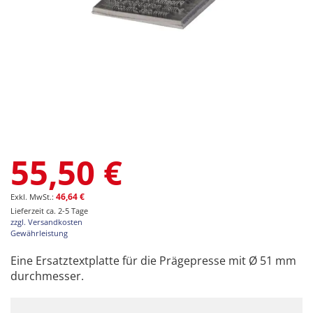
Zum
55,50 €
Anfang
der
Bildgalerie
46,64 €
springen
Lieferzeit ca. 2-5 Tage
zzgl. Versandkosten
Gewährleistung
Eine Ersatztextplatte für die Prägepresse mit Ø 51 mm
durchmesser.