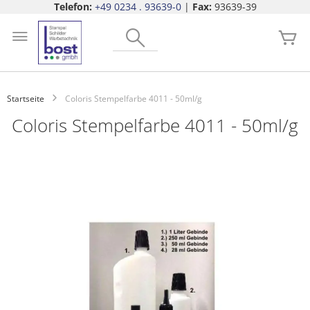
Telefon:
+49 0234 . 93639-0
|
Fax:
93639-39
Zum
Search
Inhalt
Me
springen
Startseite
Coloris Stempelfarbe 4011 - 50ml/g
Coloris Stempelfarbe 4011 - 50ml/g
Zum
Ende
der
Bildgalerie
springen