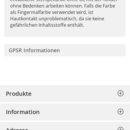
ohne Bedenken arbeiten können. Falls die Farbe
als Fingermalfarbe verwendet wird, ist
Hautkontakt unproblematisch, da sie keine
gefährlichen Inhaltsstoffe enthält.
GPSR Informationen
Produkte
Stempel (Selbstfärber)
Information
Textplatten einzeln
Allgemeine Geschäftsbedingungen
Holzstempel