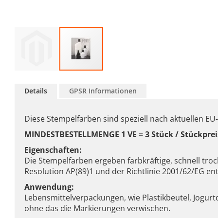
Zum
Anfang
Details
GPSR Informationen
der
Bildgalerie
springen
Diese Stempelfarben sind speziell nach aktuellen EU
MINDESTBESTELLMENGE 1 VE = 3 Stück / Stückprei
Eigenschaften:
Die Stempelfarben ergeben farbkräftige, schnell tr
Resolution AP(89)1 und der Richtlinie 2001/62/EG en
Anwendung:
Lebensmittelverpackungen, wie Plastikbeutel, Jogur
ohne das die Markierungen verwischen.