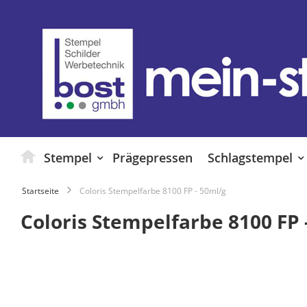
Zum
Inhalt
springen
Stempel
Prägepressen
Schlagstempel
Startseite
Coloris Stempelfarbe 8100 FP - 50ml/g
Coloris Stempelfarbe 8100 FP 
Zum
Ende
der
Bildgalerie
springen