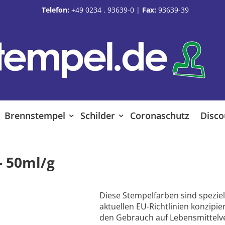
Telefon:
+49 0234 . 93639-0
|
Fax:
93639-39
Brennstempel
Schilder
Coronaschutz
Disco
- 50ml/g
Diese Stempelfarben sind speziel
aktuellen EU-Richtlinien konzipie
den Gebrauch auf Lebensmittel