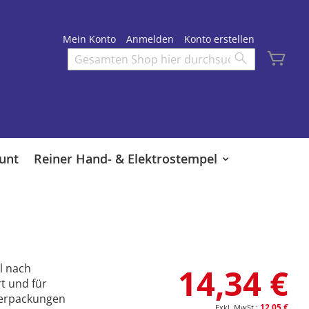
Mein Konto
Anmelden
Konto erstellen
Mei
Search
Search
unt
Reiner Hand- & Elektrostempel
l nach
14,34 €
rt und für
verpackungen
12,05 €