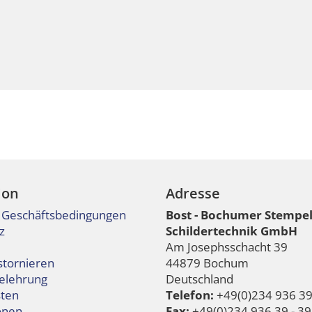
ion
Adresse
 Geschäftsbedingungen
Bost - Bochumer Stempe
z
Schildertechnik GmbH
Am Josephsschacht 39
stornieren
44879 Bochum
elehrung
Deutschland
ten
Telefon:
+49(0)234 936 39 
onen
Fax:
+49(0)234 936 39 - 39