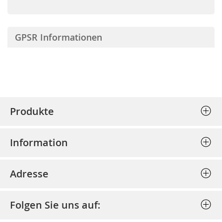
GPSR Informationen
Produkte
Stempel (Selbstfärber)
Information
Textplatten einzeln
Allgemeine Geschäftsbedingungen
Holzstempel
Adresse
Datenschutz
Prägepressen
Bost - Bochumer Stempel und
Impressum
Schlagstempel
Folgen Sie uns auf:
Schildertechnik GmbH
Bestellung stornieren
Discount