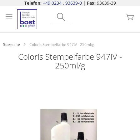
Telefon:
+49 0234 . 93639-0
|
Fax:
93639-39
Zum
Search
Inhalt
Me
springen
Startseite
Coloris Stempelfarbe 947IV - 250ml/g
Coloris Stempelfarbe 947IV -
250ml/g
Zum
Ende
der
Bildgalerie
springen