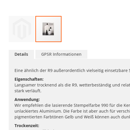
Zum
Anfang
Details
GPSR Informationen
der
Bildgalerie
springen
Eine ähnlich der R9 außerordentlich vielseitig einsetzbar
Eigenschaften:
Langsamer trocknend als die R9, wetterbeständig und relat
stark verläuft.
Anwendung:
Wir empfehlen die lasierende Stempelfarbe 990 für die Kenn
unlackiertes Aluminium. Die Farbe ist aber auch für versc
pigmentierten Farbtönen Gelb und Weiß können auch dunkle
Trockenzeit: