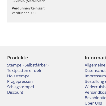
~7-9min (Metallblech)
Verdünner/Reiniger:
Verdünner 990
Produkte
Informat
Stempel (Selbstfärber)
Allgemeine
Textplatten einzeln
Datenschut
Holzstempel
Impressum
Prägepressen
Bestellung 
Schlagstempel
Widerrufsb
Discount
Versandkos
Bezahlopti
Über Uns