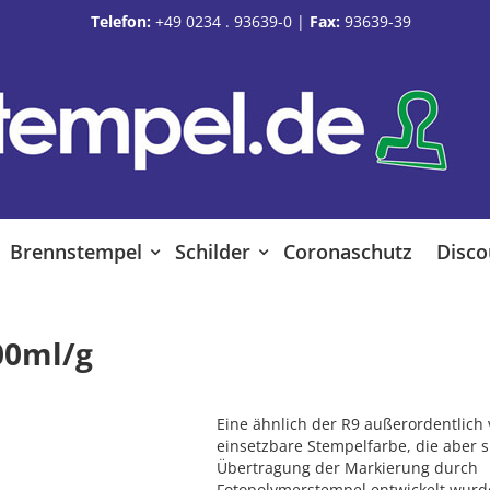
Telefon:
+49 0234 . 93639-0
|
Fax:
93639-39
Brennstempel
Schilder
Coronaschutz
Disco
00ml/g
Eine ähnlich der R9 außerordentlich v
einsetzbare Stempelfarbe, die aber sp
Übertragung der Markierung durch
Fotopolymerstempel entwickelt wurd