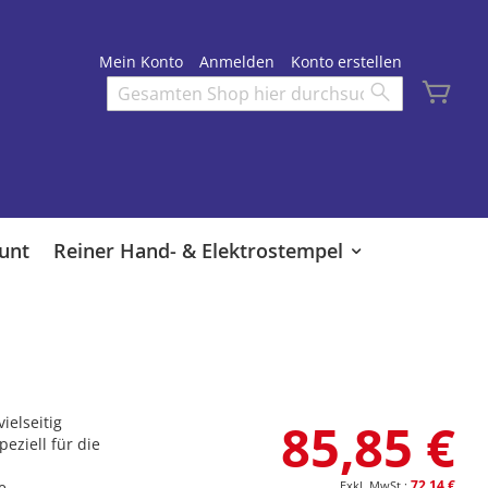
Mein Konto
Anmelden
Konto erstellen
Mei
Search
Search
unt
Reiner Hand- & Elektrostempel
ielseitig
85,85 €
eziell für die
72,14 €
e.