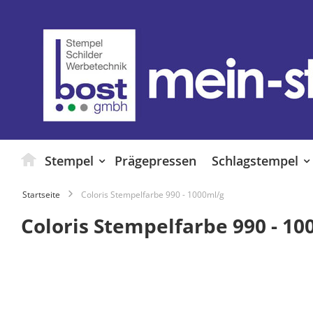
Zum
Inhalt
springen
Stempel
Prägepressen
Schlagstempel
Startseite
Coloris Stempelfarbe 990 - 1000ml/g
Coloris Stempelfarbe 990 - 10
Zum
Ende
der
Bildgalerie
springen