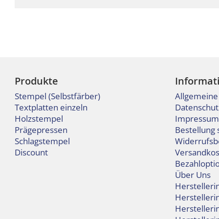
Produkte
Informat
Stempel (Selbstfärber)
Allgemeine
Textplatten einzeln
Datenschut
Holzstempel
Impressum
Prägepressen
Bestellung 
Schlagstempel
Widerrufsb
Discount
Versandkos
Bezahlopti
Über Uns
Hersteller
Hersteller
Hersteller