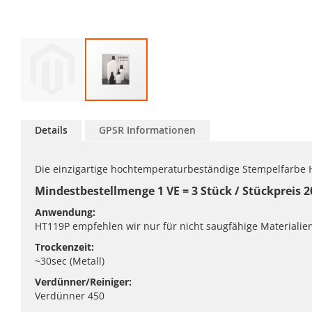
Zum
Anfang
Details
GPSR Informationen
der
Bildgalerie
springen
Die einzigartige hochtemperaturbeständige Stempelfarbe H
Mindestbestellmenge 1 VE = 3 Stück / Stückpreis 2
Anwendung:
HT119P empfehlen wir nur für nicht saugfähige Materialien
Trockenzeit:
~30sec (Metall)
Verdünner/Reiniger:
Verdünner 450