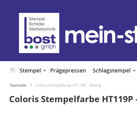
Zum
Inhalt
springen
Stempel
Prägepressen
Schlagstempel
Startseite
Coloris Stempelfarbe HT119P - 50ml/g
Coloris Stempelfarbe HT119P 
Zum
Ende
der
Bildgalerie
springen