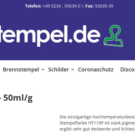
Telefon:
+49 0234 . 93639-0
|
Fax:
93639-39
Brennstempel
Schilder
Coronaschutz
Disco
- 50ml/g
Die einzigartige hochtemperaturbes
Stempelfarbe HT119P ist stark pigme
ergibt sehr gut deckende und lichte