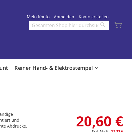
Mein Konto
Anmelden
Konto erstellen
Mei
Search
Search
unt
Reiner Hand- & Elektrostempel
tändige
20,60 €
ntiert und
chte Abdrucke.
17,31 €