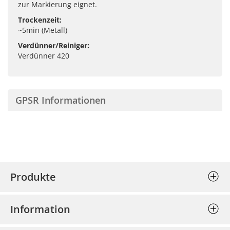
zur Markierung eignet.
Trockenzeit:
~5min (Metall)
Verdünner/Reiniger:
Verdünner 420
GPSR Informationen
Produkte
Stempel (Selbstfärber)
Information
Textplatten einzeln
Allgemeine Geschäftsbedingungen
Holzstempel