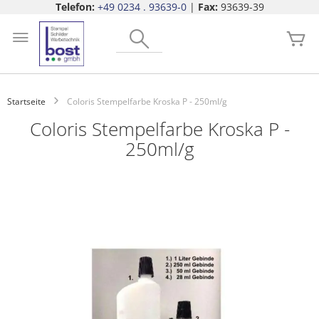
Telefon:
+49 0234 . 93639-0
|
Fax:
93639-39
Zum
Search
Inhalt
Me
springen
Startseite
Coloris Stempelfarbe Kroska P - 250ml/g
Coloris Stempelfarbe Kroska P -
250ml/g
Zum
Ende
der
Bildgalerie
springen