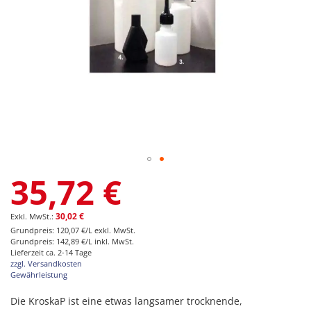
Zum
35,72 €
Anfang
der
Bildgalerie
30,02 €
springen
Grundpreis: 120,07 €/L exkl. MwSt.
Grundpreis: 142,89 €/L inkl. MwSt.
Lieferzeit ca. 2-14 Tage
zzgl. Versandkosten
Gewährleistung
Die KroskaP ist eine etwas langsamer trocknende,