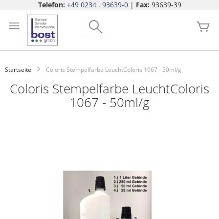
Telefon:
+49 0234 . 93639-0
|
Fax:
93639-39
Zum
Search
Inhalt
Me
springen
Startseite
Coloris Stempelfarbe LeuchtColoris 1067 - 50ml/g
Coloris Stempelfarbe LeuchtColoris
1067 - 50ml/g
Zum
Ende
der
Bildgalerie
springen