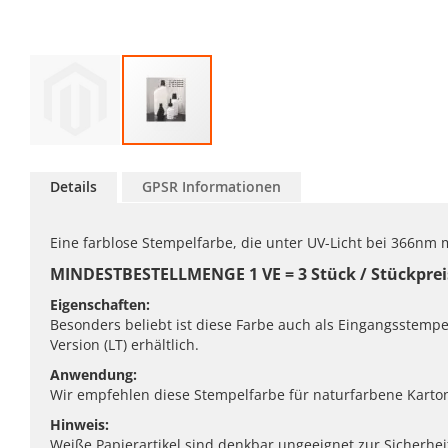
Zum
Anfang
Details
GPSR Informationen
der
Bildgalerie
springen
Eine farblose Stempelfarbe, die unter UV-Licht bei 366nm m
MINDESTBESTELLMENGE 1 VE = 3 Stück / Stückpreis
Eigenschaften:
Besonders beliebt ist diese Farbe auch als Eingangsstempe
Version (LT) erhältlich.
Anwendung:
Wir empfehlen diese Stempelfarbe für naturfarbene Karton
Hinweis:
Weiße Papierartikel sind denkbar ungeeignet zur Sicherheit