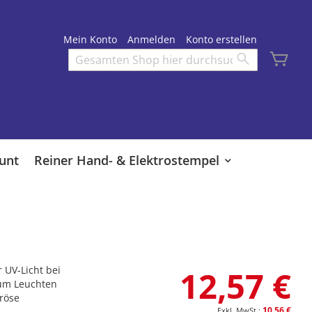
Mein Konto
Anmelden
Konto erstellen
Mei
Search
Search
unt
Reiner Hand- & Elektrostempel
 UV-Licht bei
12,57 €
zum Leuchten
oröse
10,56 €