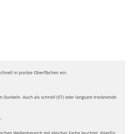
chnell in poröse Oberflächen ein.
im Dunkeln. Auch als schnell (ST) oder langsam trocknende
.
ichen Wellenbereich mit gleicher Farbe leuchtet. (hierfür