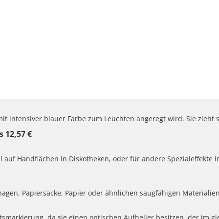
it intensiver blauer Farbe zum Leuchten angeregt wird. Sie zieht s
 12,57 €
l auf Handflächen in Diskotheken, oder für andere Spezialeffekte 
agen, Papiersäcke, Papier oder ähnlichen saugfähigen Materialien
smarkierung, da sie einen optischen Aufheller besitzen, der im gle